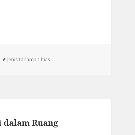
Tags
jenis tanaman hias
i dalam Ruang