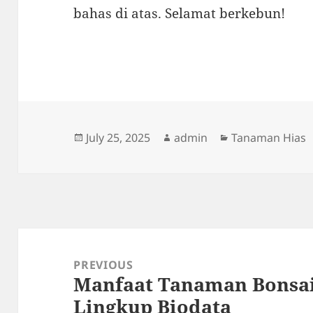
bahas di atas. Selamat berkebun!
Posted
Author
Categories
July 25, 2025
admin
Tanaman Hias
on
Post
navigation
PREVIOUS
Manfaat Tanaman Bonsa
Previous
Lingkup Biodata
post: