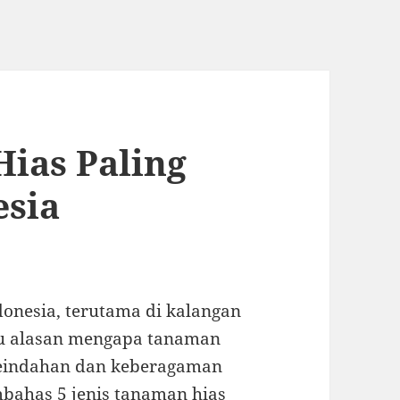
Hias Paling
esia
onesia, terutama di kalangan
tu alasan mengapa tanaman
 keindahan dan keberagaman
embahas 5 jenis tanaman hias