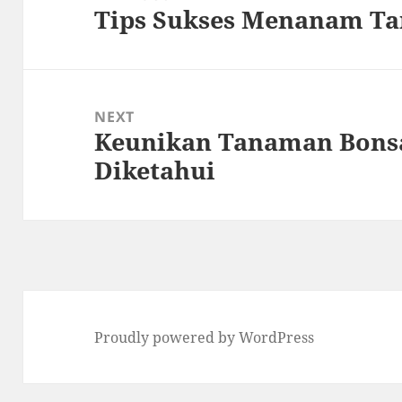
Tips Sukses Menanam Ta
Previous
post:
NEXT
Keunikan Tanaman Bonsa
Next
Diketahui
post:
Proudly powered by WordPress