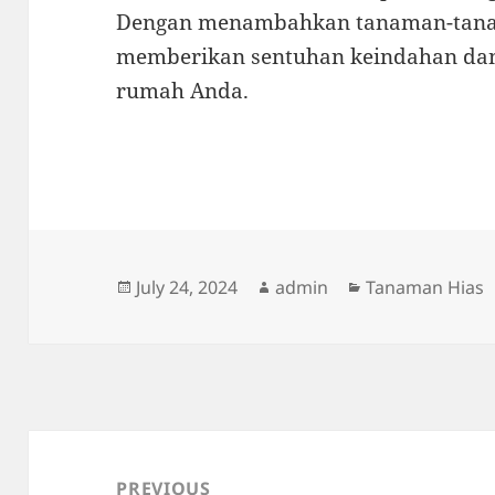
Dengan menambahkan tanaman-tanam
memberikan sentuhan keindahan dan
rumah Anda.
Posted
Author
Categories
July 24, 2024
admin
Tanaman Hias
on
Post
navigation
PREVIOUS