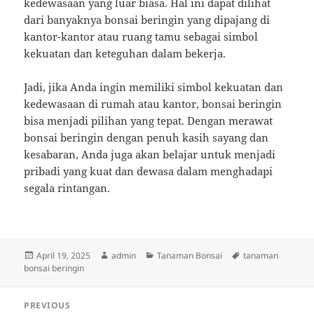
kedewasaan yang luar biasa. Hal ini dapat dilihat
dari banyaknya bonsai beringin yang dipajang di
kantor-kantor atau ruang tamu sebagai simbol
kekuatan dan keteguhan dalam bekerja.
Jadi, jika Anda ingin memiliki simbol kekuatan dan
kedewasaan di rumah atau kantor, bonsai beringin
bisa menjadi pilihan yang tepat. Dengan merawat
bonsai beringin dengan penuh kasih sayang dan
kesabaran, Anda juga akan belajar untuk menjadi
pribadi yang kuat dan dewasa dalam menghadapi
segala rintangan.
Posted
Author
Categories
Tags
April 19, 2025
admin
Tanaman Bonsai
tanaman
on
bonsai beringin
Post
PREVIOUS
navigation