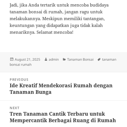
Jadi, jika Anda tertarik untuk mencoba budidaya
tanaman bonsai di rumah, jangan ragu untuk
melakukannya. Meskipun memiliki tantangan,
keuntungan yang didapatkan juga tidak kalah
menariknya. Selamat mencoba!
Posted
Author
Categories
Tags
August 21, 2025
admin
Tanaman Bonsai
tanaman
on
bonsai rumah
Post
PREVIOUS
navigation
Ide Kreatif Mendekorasi Rumah dengan
Previous
Tanaman Bunga
post:
NEXT
Tren Tanaman Cantik Terbaru untuk
Next
Mempercantik Berbagai Ruang di Rumah
post: