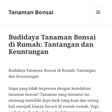
Tanaman Bonsai
MENU
AND
WIDGETS
Budidaya Tanaman Bonsai
di Rumah: Tantangan dan
Keuntungan
Budidaya Tanaman Bonsai di Rumah: Tantangan
dan Keuntungan
Siapa yang tidak terpesona dengan keindahan
tanaman bonsai? Tanaman yang miniatur ini
memang memiliki daya tarik yang kuat dan sering
kali menjadi hiasan favorit di rumah-rumah. Tapi,