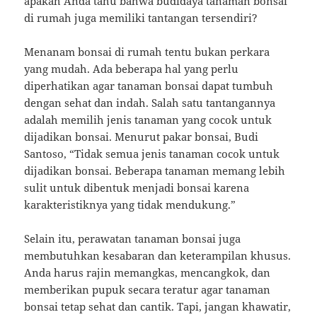
apakah Anda tahu bahwa budidaya tanaman bonsai
di rumah juga memiliki tantangan tersendiri?
Menanam bonsai di rumah tentu bukan perkara
yang mudah. Ada beberapa hal yang perlu
diperhatikan agar tanaman bonsai dapat tumbuh
dengan sehat dan indah. Salah satu tantangannya
adalah memilih jenis tanaman yang cocok untuk
dijadikan bonsai. Menurut pakar bonsai, Budi
Santoso, “Tidak semua jenis tanaman cocok untuk
dijadikan bonsai. Beberapa tanaman memang lebih
sulit untuk dibentuk menjadi bonsai karena
karakteristiknya yang tidak mendukung.”
Selain itu, perawatan tanaman bonsai juga
membutuhkan kesabaran dan keterampilan khusus.
Anda harus rajin memangkas, mencangkok, dan
memberikan pupuk secara teratur agar tanaman
bonsai tetap sehat dan cantik. Tapi, jangan khawatir,