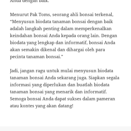
Anda dengan baik.
Menurut Pak Toms, seorang ahli bonsai terkenal,
“Menyusun biodata tanaman bonsai dengan baik
adalah langkah penting dalam memperkenalkan
keindahan bonsai Anda kepada orang lain. Dengan
biodata yang lengkap dan informatif, bonsai Anda
akan semakin dikenal dan dihargai oleh para
pecinta tanaman bonsai.”
Jadi, jangan ragu untuk mulai menyusun biodata
tanaman bonsai Anda sekarang juga. Siapkan segala
informasi yang diperlukan dan buatlah biodata
tanaman bonsai yang menarik dan informatif.
Semoga bonsai Anda dapat sukses dalam pameran
atau kontes yang akan datang!