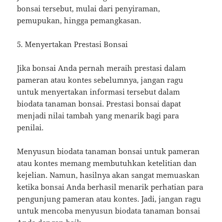
bonsai tersebut, mulai dari penyiraman,
pemupukan, hingga pemangkasan.
5. Menyertakan Prestasi Bonsai
Jika bonsai Anda pernah meraih prestasi dalam
pameran atau kontes sebelumnya, jangan ragu
untuk menyertakan informasi tersebut dalam
biodata tanaman bonsai. Prestasi bonsai dapat
menjadi nilai tambah yang menarik bagi para
penilai.
Menyusun biodata tanaman bonsai untuk pameran
atau kontes memang membutuhkan ketelitian dan
kejelian. Namun, hasilnya akan sangat memuaskan
ketika bonsai Anda berhasil menarik perhatian para
pengunjung pameran atau kontes. Jadi, jangan ragu
untuk mencoba menyusun biodata tanaman bonsai