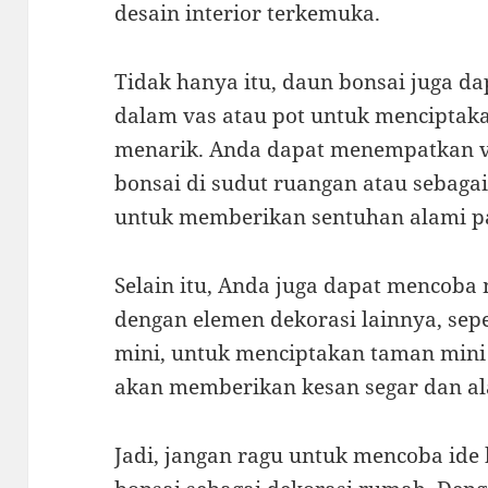
desain interior terkemuka.
Tidak hanya itu, daun bonsai juga da
dalam vas atau pot untuk menciptak
menarik. Anda dapat menempatkan v
bonsai di sudut ruangan atau sebaga
untuk memberikan sentuhan alami p
Selain itu, Anda juga dapat mencob
dengan elemen dekorasi lainnya, sepe
mini, untuk menciptakan taman mini d
akan memberikan kesan segar dan a
Jadi, jangan ragu untuk mencoba ide