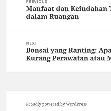
PREVIOUS
Manfaat dan Keindahan
Previous
dalam Ruangan
post:
NEXT
Bonsai yang Ranting: Ap
Next
Kurang Perawatan atau 
post:
Proudly powered by WordPress