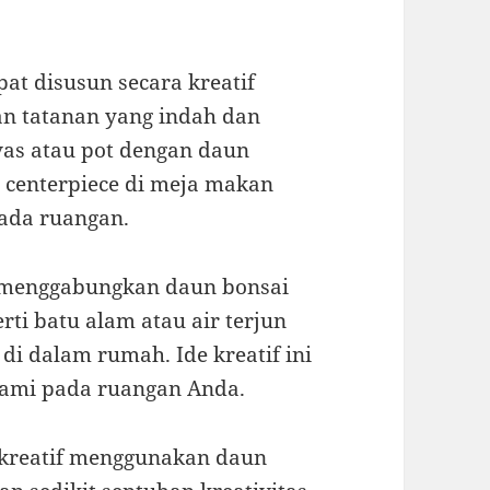
pat disusun secara kreatif
an tatanan yang indah dan
as atau pot dengan daun
i centerpiece di meja makan
ada ruangan.
a menggabungkan daun bonsai
rti batu alam atau air terjun
i dalam rumah. Ide kreatif ini
lami pada ruangan Anda.
 kreatif menggunakan daun