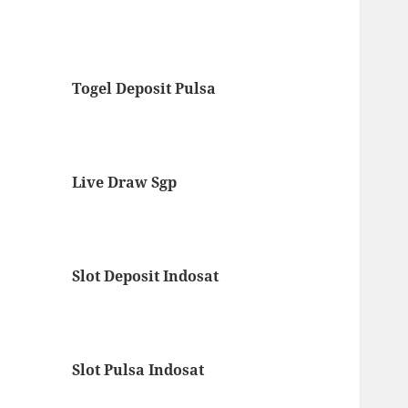
Togel Deposit Pulsa
Live Draw Sgp
Slot Deposit Indosat
Slot Pulsa Indosat