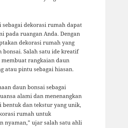
i sebagai dekorasi rumah dapat
mi pada ruangan Anda. Dengan
ciptakan dekorasi rumah yang
onsai. Salah satu ide kreatif
n membuat rangkaian daun
g atau pintu sebagai hiasan.
unaan daun bonsai sebagai
nuansa alami dan menenangkan
 bentuk dan tekstur yang unik,
ekorasi rumah untuk
 nyaman,” ujar salah satu ahli