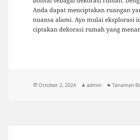
bonsai sebagai dekorasi rumah. Denga
Anda dapat menciptakan ruangan ya
nuansa alami. Ayo mulai eksplorasi i
ciptakan dekorasi rumah yang menar
Posted
Author
Categories
October 2, 2024
admin
Tanaman B
on
Post
navigation