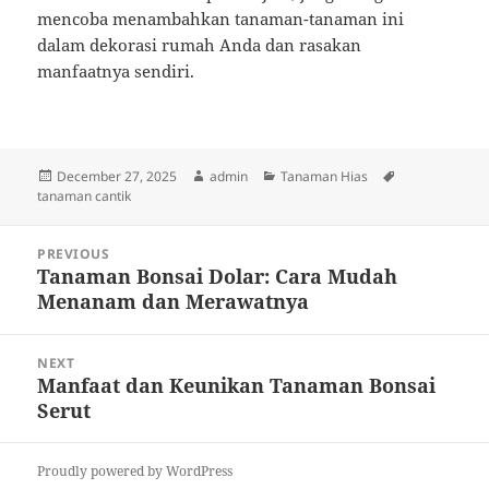
mencoba menambahkan tanaman-tanaman ini
dalam dekorasi rumah Anda dan rasakan
manfaatnya sendiri.
Posted
Author
Categories
Tags
December 27, 2025
admin
Tanaman Hias
on
tanaman cantik
Post
PREVIOUS
navigation
Tanaman Bonsai Dolar: Cara Mudah
Previous
Menanam dan Merawatnya
post:
NEXT
Manfaat dan Keunikan Tanaman Bonsai
Next
Serut
post:
Proudly powered by WordPress