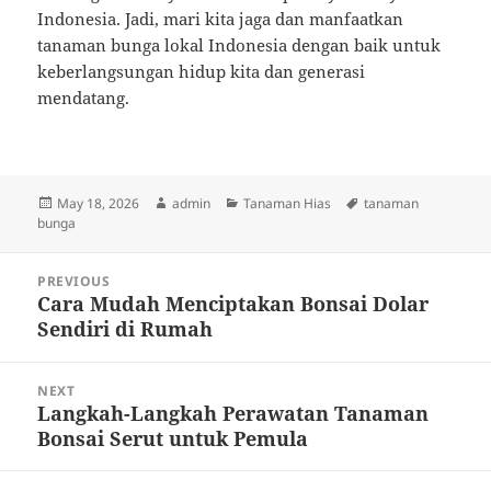
Indonesia. Jadi, mari kita jaga dan manfaatkan
tanaman bunga lokal Indonesia dengan baik untuk
keberlangsungan hidup kita dan generasi
mendatang.
Posted
Author
Categories
Tags
May 18, 2026
admin
Tanaman Hias
tanaman
on
bunga
Post
PREVIOUS
navigation
Cara Mudah Menciptakan Bonsai Dolar
Previous
Sendiri di Rumah
post:
NEXT
Langkah-Langkah Perawatan Tanaman
Next
Bonsai Serut untuk Pemula
post: