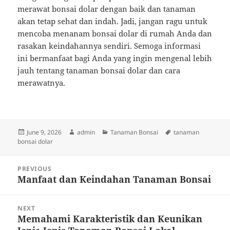
merawat bonsai dolar dengan baik dan tanaman
akan tetap sehat dan indah. Jadi, jangan ragu untuk
mencoba menanam bonsai dolar di rumah Anda dan
rasakan keindahannya sendiri. Semoga informasi
ini bermanfaat bagi Anda yang ingin mengenal lebih
jauh tentang tanaman bonsai dolar dan cara
merawatnya.
Posted
Author
Categories
Tags
June 9, 2026
admin
Tanaman Bonsai
tanaman
on
bonsai dolar
Post
PREVIOUS
navigation
Manfaat dan Keindahan Tanaman Bonsai
Previous
post:
NEXT
Memahami Karakteristik dan Keunikan
Next