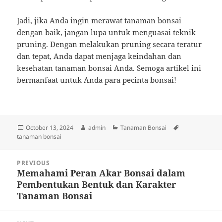
Jadi, jika Anda ingin merawat tanaman bonsai
dengan baik, jangan lupa untuk menguasai teknik
pruning. Dengan melakukan pruning secara teratur
dan tepat, Anda dapat menjaga keindahan dan
kesehatan tanaman bonsai Anda. Semoga artikel ini
bermanfaat untuk Anda para pecinta bonsai!
Posted
Author
Categories
Tags
October 13, 2024
admin
Tanaman Bonsai
on
tanaman bonsai
Post
PREVIOUS
navigation
Memahami Peran Akar Bonsai dalam
Previous
Pembentukan Bentuk dan Karakter
post:
Tanaman Bonsai