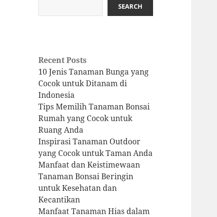
SEARCH
Recent Posts
10 Jenis Tanaman Bunga yang
Cocok untuk Ditanam di
Indonesia
Tips Memilih Tanaman Bonsai
Rumah yang Cocok untuk
Ruang Anda
Inspirasi Tanaman Outdoor
yang Cocok untuk Taman Anda
Manfaat dan Keistimewaan
Tanaman Bonsai Beringin
untuk Kesehatan dan
Kecantikan
Manfaat Tanaman Hias dalam