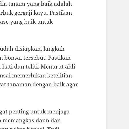
edia tanam yang baik adalah
rbuk gergaji kayu. Pastikan
ase yang baik untuk
udah disiapkan, langkah
bonsai tersebut. Pastikan
ti dan teliti. Menurut ahli
nsai memerlukan ketelitian
at tanaman dengan baik agar
ngat penting untuk menjaga
in memangkas daun dan