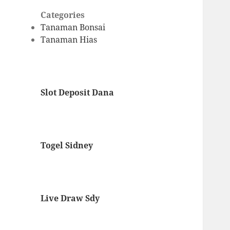
Categories
Tanaman Bonsai
Tanaman Hias
Slot Deposit Dana
Togel Sidney
Live Draw Sdy