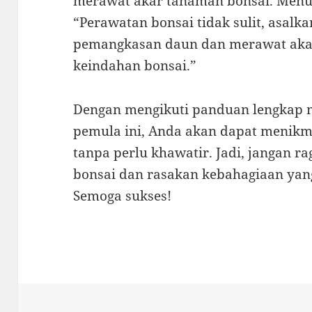
merawat akar tanaman bonsai. Menur
“Perawatan bonsai tidak sulit, asalk
pemangkasan daun dan merawat akar
keindahan bonsai.”
Dengan mengikuti panduan lengkap
pemula ini, Anda akan dapat menikm
tanpa perlu khawatir. Jadi, jangan
bonsai dan rasakan kebahagiaan yang 
Semoga sukses!