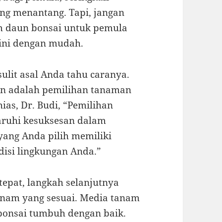
ng menantang. Tapi, jangan
 daun bonsai untuk pemula
ini dengan mudah.
lit asal Anda tahu caranya.
kan adalah pemilihan tanaman
as, Dr. Budi, “Pemilihan
ruhi kesuksesan dalam
ang Anda pilih memiliki
disi lingkungan Anda.”
epat, langkah selanjutnya
anam yang sesuai. Media tanam
onsai tumbuh dengan baik.