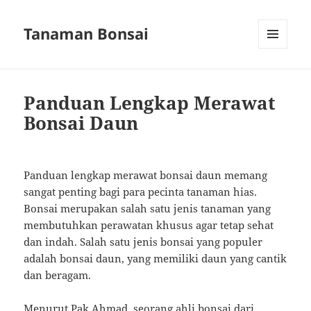
Tanaman Bonsai
MENU
AND
WIDGETS
Panduan Lengkap Merawat
Bonsai Daun
Panduan lengkap merawat bonsai daun memang
sangat penting bagi para pecinta tanaman hias.
Bonsai merupakan salah satu jenis tanaman yang
membutuhkan perawatan khusus agar tetap sehat
dan indah. Salah satu jenis bonsai yang populer
adalah bonsai daun, yang memiliki daun yang cantik
dan beragam.
Menurut Pak Ahmad, seorang ahli bonsai dari