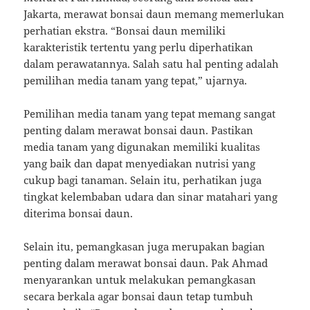
Jakarta, merawat bonsai daun memang memerlukan
perhatian ekstra. “Bonsai daun memiliki
karakteristik tertentu yang perlu diperhatikan
dalam perawatannya. Salah satu hal penting adalah
pemilihan media tanam yang tepat,” ujarnya.
Pemilihan media tanam yang tepat memang sangat
penting dalam merawat bonsai daun. Pastikan
media tanam yang digunakan memiliki kualitas
yang baik dan dapat menyediakan nutrisi yang
cukup bagi tanaman. Selain itu, perhatikan juga
tingkat kelembaban udara dan sinar matahari yang
diterima bonsai daun.
Selain itu, pemangkasan juga merupakan bagian
penting dalam merawat bonsai daun. Pak Ahmad
menyarankan untuk melakukan pemangkasan
secara berkala agar bonsai daun tetap tumbuh