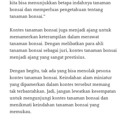
kita bisa menunjukkan betapa indahnya tanaman
bonsai dan memperluas pengetahuan tentang
tanaman bonsai.”
Kontes tanaman bonsai juga menjadi ajang untuk
memamerkan keterampilan dalam merawat
tanaman bonsai. Dengan melibatkan para ahli
tanaman bonsai sebagai juri, kontes tanaman bonsai
menjadi ajang yang sangat prestisius.
Dengan begitu, tak ada yang bisa menolak pesona
kontes tanaman bonsai. Keindahan alam miniatur
yang dipamerkan dalam kontes tersebut memang
tak terbantahkan. Jadi, jangan lewatkan kesempatan
untuk mengunjungi kontes tanaman bonsai dan
menikmati keindahan tanaman bonsai yang
memukau.