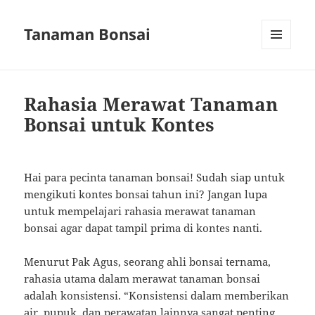
Tanaman Bonsai
MENU
AND
WIDGETS
Rahasia Merawat Tanaman
Bonsai untuk Kontes
Hai para pecinta tanaman bonsai! Sudah siap untuk
mengikuti kontes bonsai tahun ini? Jangan lupa
untuk mempelajari rahasia merawat tanaman
bonsai agar dapat tampil prima di kontes nanti.
Menurut Pak Agus, seorang ahli bonsai ternama,
rahasia utama dalam merawat tanaman bonsai
adalah konsistensi. “Konsistensi dalam memberikan
air, pupuk, dan perawatan lainnya sangat penting