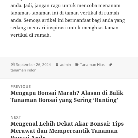
anda. Jadi, jangan ragu untuk mencoba menanam
tanaman-tanaman ini di taman vertikal di rumah
anda. Semoga artikel ini bermanfaat bagi anda yang
sedang mencari inspirasi untuk menghias taman
vertikal di rumah.
Posted
Author
Categories
Tags
September 26, 2024
admin
Tanaman Hias
on
tanaman indor
Post
PREVIOUS
navigation
Mengapa Bonsai Marah? Alasan di Balik
Previous
Tanaman Bonsai yang Sering ‘Ranting’
post:
NEXT
Mengenal Lebih Dekat Akar Bonsai: Tips
Next
Merawat dan Mempercantik Tanaman
post:
Bonsai Anda