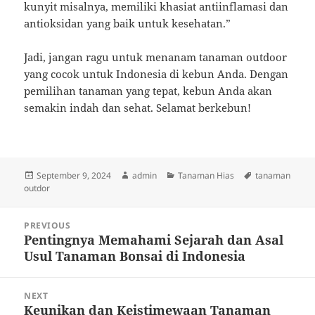
kunyit misalnya, memiliki khasiat antiinflamasi dan
antioksidan yang baik untuk kesehatan.”
Jadi, jangan ragu untuk menanam tanaman outdoor
yang cocok untuk Indonesia di kebun Anda. Dengan
pemilihan tanaman yang tepat, kebun Anda akan
semakin indah dan sehat. Selamat berkebun!
Posted
Author
Categories
Tags
September 9, 2024
admin
Tanaman Hias
tanaman
on
outdor
Post
PREVIOUS
navigation
Pentingnya Memahami Sejarah dan Asal
Previous
Usul Tanaman Bonsai di Indonesia
post:
NEXT
Keunikan dan Keistimewaan Tanaman
Next