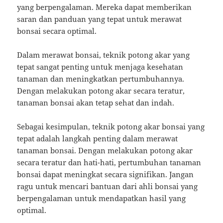
yang berpengalaman. Mereka dapat memberikan
saran dan panduan yang tepat untuk merawat
bonsai secara optimal.
Dalam merawat bonsai, teknik potong akar yang
tepat sangat penting untuk menjaga kesehatan
tanaman dan meningkatkan pertumbuhannya.
Dengan melakukan potong akar secara teratur,
tanaman bonsai akan tetap sehat dan indah.
Sebagai kesimpulan, teknik potong akar bonsai yang
tepat adalah langkah penting dalam merawat
tanaman bonsai. Dengan melakukan potong akar
secara teratur dan hati-hati, pertumbuhan tanaman
bonsai dapat meningkat secara signifikan. Jangan
ragu untuk mencari bantuan dari ahli bonsai yang
berpengalaman untuk mendapatkan hasil yang
optimal.