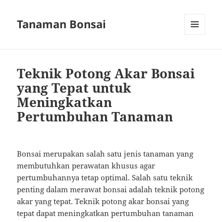
Tanaman Bonsai
MENU
AND
WIDGETS
Teknik Potong Akar Bonsai
yang Tepat untuk
Meningkatkan
Pertumbuhan Tanaman
Bonsai merupakan salah satu jenis tanaman yang
membutuhkan perawatan khusus agar
pertumbuhannya tetap optimal. Salah satu teknik
penting dalam merawat bonsai adalah teknik potong
akar yang tepat. Teknik potong akar bonsai yang
tepat dapat meningkatkan pertumbuhan tanaman