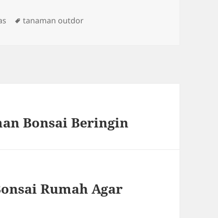
Tags
as
tanaman outdor
n Bonsai Beringin
Bonsai Rumah Agar