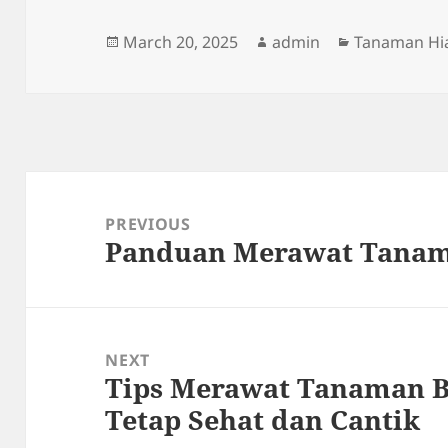
Posted
Author
Categories
March 20, 2025
admin
Tanaman Hi
on
Post
navigation
PREVIOUS
Panduan Merawat Tanama
Previous
post:
NEXT
Tips Merawat Tanaman 
Next
Tetap Sehat dan Cantik
post: