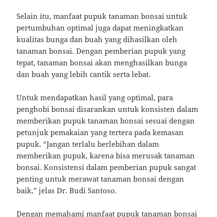
Selain itu, manfaat pupuk tanaman bonsai untuk
pertumbuhan optimal juga dapat meningkatkan
kualitas bunga dan buah yang dihasilkan oleh
tanaman bonsai. Dengan pemberian pupuk yang
tepat, tanaman bonsai akan menghasilkan bunga
dan buah yang lebih cantik serta lebat.
Untuk mendapatkan hasil yang optimal, para
penghobi bonsai disarankan untuk konsisten dalam
memberikan pupuk tanaman bonsai sesuai dengan
petunjuk pemakaian yang tertera pada kemasan
pupuk. “Jangan terlalu berlebihan dalam
memberikan pupuk, karena bisa merusak tanaman
bonsai. Konsistensi dalam pemberian pupuk sangat
penting untuk merawat tanaman bonsai dengan
baik,” jelas Dr. Budi Santoso.
Dengan memahami manfaat pupuk tanaman bonsai