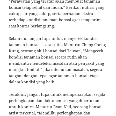
“Perawatan yang teratur akan membuat tanaman
bonsai tetap sehat dan indah.” Berikan nutrisi yang
cukup, air yang cukup, serta perhatian ekstra
terhadap kondisi tanaman bonsai agar tetap prima
saat kontes berlangsung.
Selain itu, jangan lupa untuk mengecek kondisi
tanaman bonsai secara rutin. Menurut Cheng Cheng
Kung, seorang ahli bonsai dari Taiwan, “Mengecek
kondisi tanaman bonsai secara rutin akan
membantu mendeteksi masalah atau penyakit yang
mungkin timbul.” Jika ditemukan masalah, segera
tangani dengan tepat agar tanaman bonsai tetap
dalam kondisi yang baik.
Terakhir, jangan lupa untuk mempersiapkan segala
perlengkapan dan dokumentasi yang diperlukan
untuk kontes. Menurut Ryan Neil, seorang bonsai
artist terkenal, “Memiliki perlengkapan dan