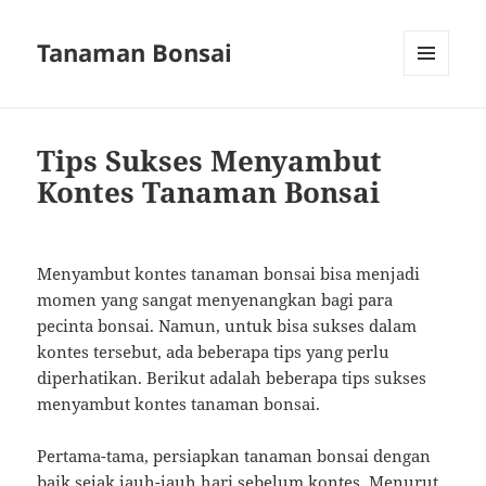
Tanaman Bonsai
MENU
AND
WIDGETS
Tips Sukses Menyambut
Kontes Tanaman Bonsai
Menyambut kontes tanaman bonsai bisa menjadi
momen yang sangat menyenangkan bagi para
pecinta bonsai. Namun, untuk bisa sukses dalam
kontes tersebut, ada beberapa tips yang perlu
diperhatikan. Berikut adalah beberapa tips sukses
menyambut kontes tanaman bonsai.
Pertama-tama, persiapkan tanaman bonsai dengan
baik sejak jauh-jauh hari sebelum kontes. Menurut